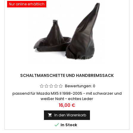
Nur online erhältlich
SCHALTMANSCHETTE UND HANDBREMSSACK
Bewertungen:
0
passend für Mazda MX5 II 1998-2005 - mit schwarzer und
weißer Naht - echtes Leder
Preis
16,00 €
In den Warenkorb


In Stock