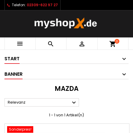
Telefon:
02309-622 97 27
0



shopping_cart
START
BANNER
MAZDA

Relevanz
1 - 1 von 1 Artikel(n)
Sonderpreis!