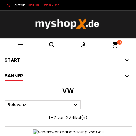
Telefon:
02309-622 97 27
0



shopping_cart
START
BANNER
VW

Relevanz
1 - 2 von 2 Artikel(n)