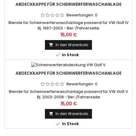
ABDECKKAPPE FÜR SCHEINWERFERWASCHANLAGE
Bewertungen:
0
Blende für Scheinwerferwaschanlage passend für VW Golf IV
Bj. 1997-2003 - Bei-/Fahrerseite
Preis
15,00 €
In den Warenkorb


In Stock
ABDECKKAPPE FÜR SCHEINWERFERWASCHANLAGE
Bewertungen:
0
Blende für Scheinwerferwaschanlage passend für VW Golf V
Bj. 2003-2008 - Bei-/Fahrerseite
Preis
15,00 €
In den Warenkorb


In Stock