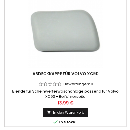
ABDECKKAPPE FÜR VOLVO XC90
Bewertungen:
0
Blende für Scheinwerferwaschanlage passend für Volvo
XC90 - Beifahrerseite
Preis
13,99 €
In den Warenkorb


In Stock