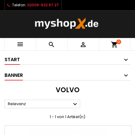
Telefon:
02309-622 97 27
0



shopping_cart
START
BANNER
VOLVO

Relevanz
1 - 1 von 1 Artikel(n)