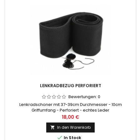
LENKRADBEZUG PERFORIERT
Bewertungen:
0
Lenkradschoner mit 37-39cm Durchmesser - 10cm
Griffumfang - Perforiert - echtes Leder
Preis
18,00 €
In den Warenkorb


In Stock