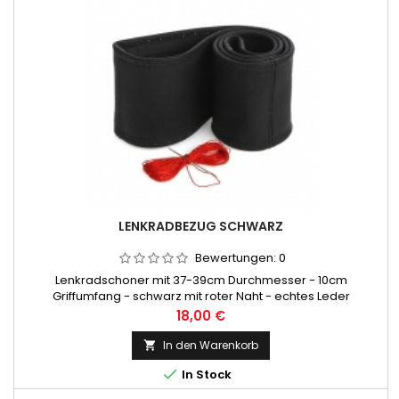
LENKRADBEZUG SCHWARZ
Bewertungen:
0
Lenkradschoner mit 37-39cm Durchmesser - 10cm
Griffumfang - schwarz mit roter Naht - echtes Leder
Preis
18,00 €
In den Warenkorb


In Stock