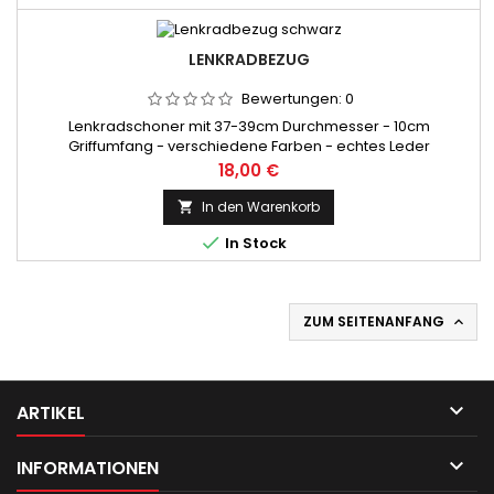
LENKRADBEZUG
Bewertungen:
0
Lenkradschoner mit 37-39cm Durchmesser - 10cm
Griffumfang - verschiedene Farben - echtes Leder
Preis
18,00 €
In den Warenkorb


In Stock
ZUM SEITENANFANG


ARTIKEL

INFORMATIONEN