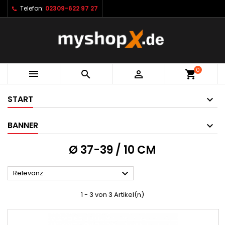
Telefon:
02309-622 97 27
0



shopping_cart
START
BANNER
Ø 37-39 / 10 CM

Relevanz
1 - 3 von 3 Artikel(n)