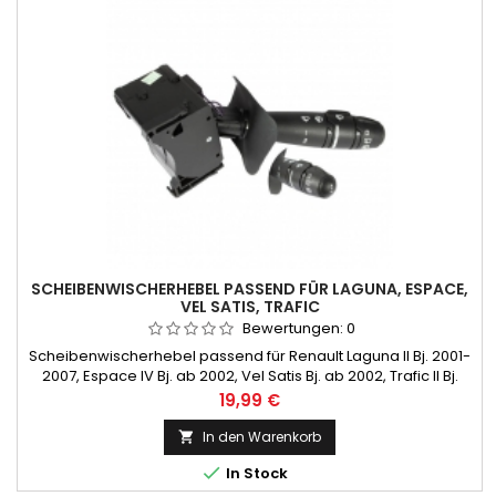
SCHEIBENWISCHERHEBEL PASSEND FÜR LAGUNA, ESPACE,
VEL SATIS, TRAFIC
Bewertungen:
0
Scheibenwischerhebel passend für Renault Laguna II Bj. 2001-
2007, Espace IV Bj. ab 2002, Vel Satis Bj. ab 2002, Trafic II Bj.
2001-2007
Preis
19,99 €
In den Warenkorb


In Stock