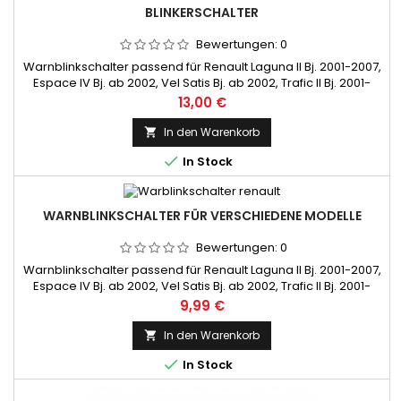
BLINKERSCHALTER
Bewertungen:
0
Warnblinkschalter passend für Renault Laguna II Bj. 2001-2007,
Espace IV Bj. ab 2002, Vel Satis Bj. ab 2002, Trafic II Bj. 2001-
2007
Preis
13,00 €
In den Warenkorb


In Stock
WARNBLINKSCHALTER FÜR VERSCHIEDENE MODELLE
Bewertungen:
0
Warnblinkschalter passend für Renault Laguna II Bj. 2001-2007,
Espace IV Bj. ab 2002, Vel Satis Bj. ab 2002, Trafic II Bj. 2001-
2007
Preis
9,99 €
In den Warenkorb


In Stock