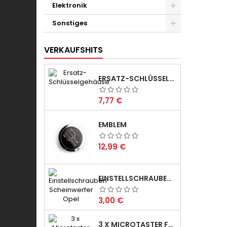
Elektronik
Sonstiges
VERKAUFSHITS
ERSATZ-SCHLÜSSELGEHÄUSE
Preis
7,77 €
EMBLEM
Preis
12,99 €
EINSTELLSCHRAUBEN FÜR SCHEINWERFER
Preis
3,00 €
3 X MICROTASTER FÜR AUTOSCHLÜSSEL