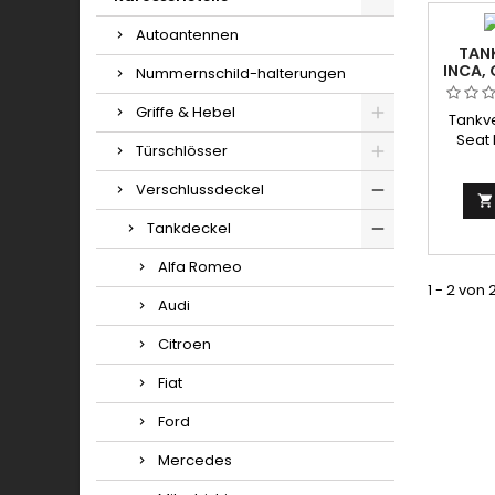
Autoantennen
TANK
INCA,
Nummernschild-halterungen
Griffe & Hebel
Tankve
Seat 
Türschlösser
Verschlussdeckel

Tankdeckel
Alfa Romeo
1 - 2 von 
Audi
Citroen
Fiat
Ford
Mercedes