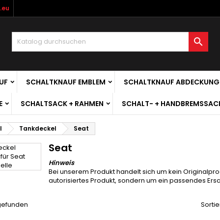
.eu

UF
SCHALTKNAUF EMBLEM
SCHALTKNAUF ABDECKUNG
E
SCHALTSACK + RAHMEN
SCHALT- + HANDBREMSSAC
l
Tankdeckel
Seat
Seat
Hinweis
Bei unserem Produkt handelt sich um kein Originalpro
autorisiertes Produkt, sondern um ein passendes Ersat
 gefunden
Sortie