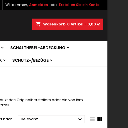
Willkommen,
Anmelden
oder
Erstellen Sie ein Konto
shopping_cart
Warenkorb:
0
Artikel - 0,00 €
SCHALTHEBEL-ABDECKUNG
K
SCHUTZ-/BEZÜGE
dukt des Originalherstellers oder ein von ihm
zteil.



rt nach:
Relevanz