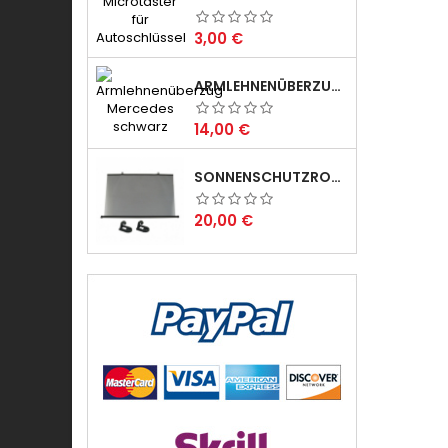
Preis
3,00 €
ARMLEHNENÜBERZUG SCHWARZ
Preis
14,00 €
SONNENSCHUTZROLLO
Preis
20,00 €