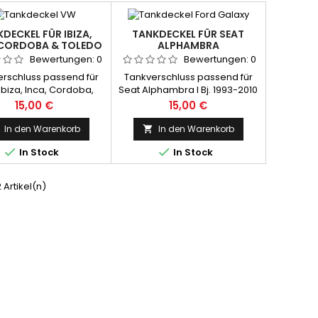
DECKEL FÜR IBIZA,
TANKDECKEL FÜR SEAT
 CORDOBA & TOLEDO
ALPHAMBRA
Bewertungen:
0
Bewertungen:
0
rschluss passend für
Tankverschluss passend für
Ibiza, Inca, Cordoba,
Seat Alphambra I Bj. 1993-2010
Toledo
Preis
Preis
15,00 €
15,00 €
In den Warenkorb
In den Warenkorb



In Stock
In Stock
2 Artikel(n)