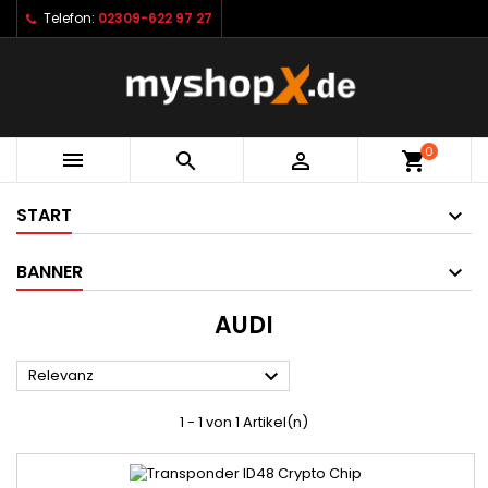
Telefon:
02309-622 97 27
0



shopping_cart
START
BANNER
AUDI

Relevanz
1 - 1 von 1 Artikel(n)