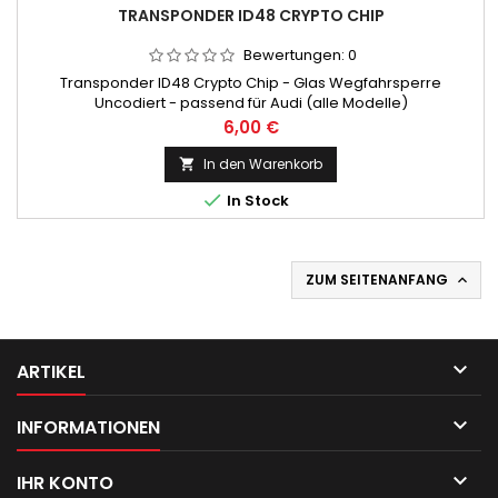
TRANSPONDER ID48 CRYPTO CHIP
Bewertungen:
0
Transponder ID48 Crypto Chip - Glas Wegfahrsperre
Uncodiert - passend für Audi (alle Modelle)
Preis
6,00 €
In den Warenkorb


In Stock
ZUM SEITENANFANG


ARTIKEL

INFORMATIONEN

IHR KONTO