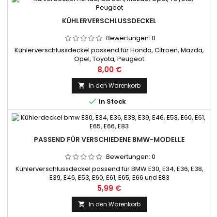
KÜHLERVERSCHLUSSDECKEL
Bewertungen:
0
Kühlerverschlussdeckel passend für Honda, Citroen, Mazda,
Opel, Toyota, Peugeot
Preis
8,00 €
In den Warenkorb


In Stock
PASSEND FÜR VERSCHIEDENE BMW-MODELLE
Bewertungen:
0
Kühlerverschlussdeckel passend für BMW E30, E34, E36, E38,
E39, E46, E53, E60, E61, E65, E66 und E83
Preis
5,99 €
In den Warenkorb
