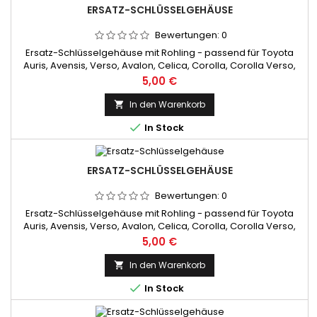
ERSATZ-SCHLÜSSELGEHÄUSE
Bewertungen:
0
Ersatz-Schlüsselgehäuse mit Rohling - passend für Toyota
Auris, Avensis, Verso, Avalon, Celica, Corolla, Corolla Verso,
Hilux, Land Cruiser, RAV4, Prius, Sienna, Tundra, Urban, Cruiser,
Preis
5,00 €
Yaris (Verso) - 3 Tasten
In den Warenkorb


In Stock
ERSATZ-SCHLÜSSELGEHÄUSE
Bewertungen:
0
Ersatz-Schlüsselgehäuse mit Rohling - passend für Toyota
Auris, Avensis, Verso, Avalon, Celica, Corolla, Corolla Verso,
Hilux, Land Cruiser, RAV4, Prius, Sienna, Tundra, Urban, Cruiser,
Preis
5,00 €
Yaris (Verso) - 3 Tasten
In den Warenkorb


In Stock