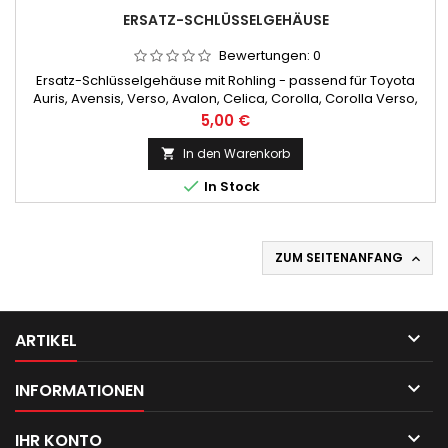
ERSATZ-SCHLÜSSELGEHÄUSE
Bewertungen:
0
Ersatz-Schlüsselgehäuse mit Rohling - passend für Toyota
Auris, Avensis, Verso, Avalon, Celica, Corolla, Corolla Verso,
Hilux, Land Cruiser, RAV4, Prius, Sienna, Tundra, Urban, Cruiser,
Preis
5,00 €
Yaris (Verso) - 3 Tasten
In den Warenkorb


In Stock
ZUM SEITENANFANG


ARTIKEL

INFORMATIONEN

IHR KONTO