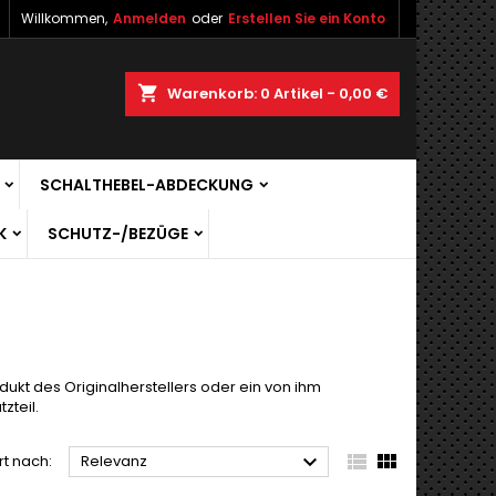
Willkommen,
Anmelden
oder
Erstellen Sie ein Konto
shopping_cart
Warenkorb:
0
Artikel - 0,00 €
SCHALTHEBEL-ABDECKUNG
K
SCHUTZ-/BEZÜGE
dukt des Originalherstellers oder ein von ihm
zteil.



rt nach:
Relevanz