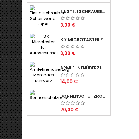
EINSTELLSCHRAUBEN FÜR SCHEINWERFER
Preis
3,00 €
3 X MICROTASTER FÜR AUTOSCHLÜSSEL
Preis
3,00 €
ARMLEHNENÜBERZUG SCHWARZ
Preis
14,00 €
SONNENSCHUTZROLLO
Preis
20,00 €