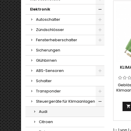
Elektronik
Autoschalter
Zündschlösser
Fensterheberschalter
Sicherungen
Glühbirnen
KLIM
ABS-Sensoren
Schalter
Gebläs
Klimaan
Transponder
Steuergeräte für Klimaanlagen

Audi
Citroen
1 - 1 von 1