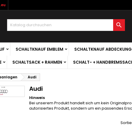
.eu

UF
SCHALTKNAUF EMBLEM
SCHALTKNAUF ABDECKUNG
E
SCHALTSACK + RAHMEN
SCHALT- + HANDBREMSSAC
maanlagen
Audi
Audi
Hinweis
Bei unserem Produkt handelt sich um kein Originalpro
autorisiertes Produkt, sondern um ein passendes Ersat
Sortie