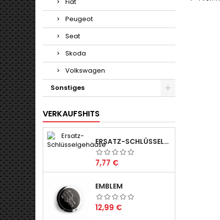
Fiat
Peugeot
Seat
Skoda
Volkswagen
Sonstiges
VERKAUFSHITS
ERSATZ-SCHLÜSSELGEHÄUSE
Preis
7,77 €
EMBLEM
Preis
12,99 €