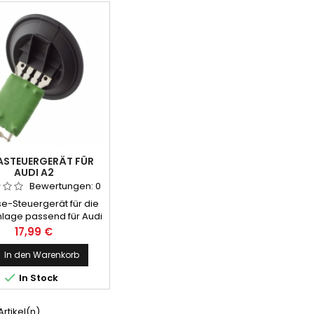
ASTEUERGERÄT FÜR
AUDI A2
Bewertungen:
0
e-Steuergerät für die
lage passend für Audi
A2
Preis
17,99 €
In den Warenkorb

In Stock
 Artikel(n)