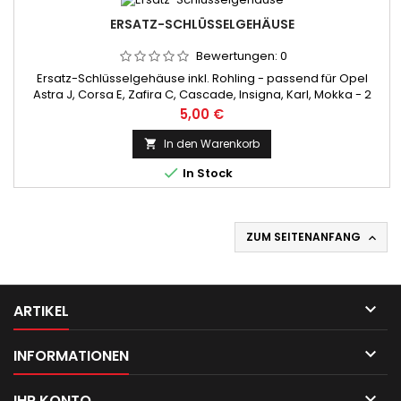
ERSATZ-SCHLÜSSELGEHÄUSE
Bewertungen:
0
Ersatz-Schlüsselgehäuse inkl. Rohling - passend für Opel
Astra J, Corsa E, Zafira C, Cascade, Insigna, Karl, Mokka - 2
Tasten
Preis
5,00 €
In den Warenkorb


In Stock
ZUM SEITENANFANG


ARTIKEL

INFORMATIONEN

IHR KONTO