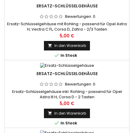
ERSATZ-SCHLÜSSELGEHÄUSE
Bewertungen:
0
Ersatz-Schlüsselgehäuse mit Rohling - passend für Opel Astra
H, Vectra C FL, Corsa D, Zafira - 2/3 Tasten
Preis
5,00 €
In den Warenkorb


In Stock
ERSATZ-SCHLÜSSELGEHÄUSE
Bewertungen:
0
Ersatz-Schlüsselgehäuse inkl. Rohling - passend für Opel
Astra III H, Corsa D - 2 Tasten
Preis
5,00 €
In den Warenkorb


In Stock