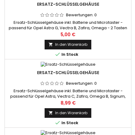
ERSATZ-SCHLÜSSELGEHÄUSE
Bewertungen:
0
Ersatz-Schlüsselgehäuse inkl. Batterie und Microtaster -
passend für Opel Astra G, Vectra B, Zafira, Omega - 2 Tasten
Preis
5,00 €
In den Warenkorb


In Stock
ERSATZ-SCHLÜSSELGEHÄUSE
Bewertungen:
0
Ersatz-Schlüsselgehäuse inkl. Batterie und Microtaster -
passend für Opel Astra, Vectra C, Zafira, Omega B, Signum,
Frontera - 2 Tasten
Preis
8,99 €
In den Warenkorb


In Stock