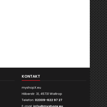
KONTAKT
myshopX.eu
Hilberstr. 31, 45731 Waltrop
Telefon:
02309-622 97 27
E-mail:
info@myshopx.eu