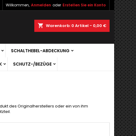
Willkommen,
Anmelden
oder
Erstellen Sie ein Konto
shopping_cart
Warenkorb:
0
Artikel - 0,00 €
SCHALTHEBEL-ABDECKUNG
K
SCHUTZ-/BEZÜGE
dukt des Originalherstellers oder ein von ihm
zteil.