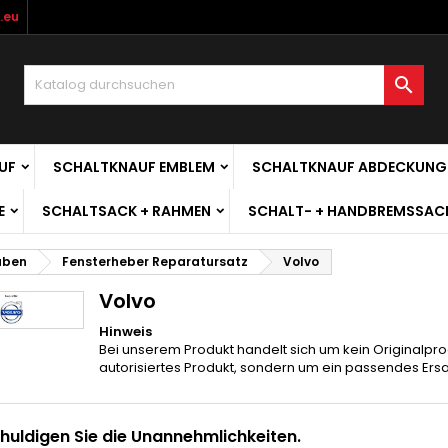
.eu

UF
SCHALTKNAUF EMBLEM
SCHALTKNAUF ABDECKUNG
E
SCHALTSACK + RAHMEN
SCHALT- + HANDBREMSSAC
uben
Fensterheber Reparatursatz
Volvo
Volvo
Hinweis
Bei unserem Produkt handelt sich um kein Originalpro
autorisiertes Produkt, sondern um ein passendes Ersat
huldigen Sie die Unannehmlichkeiten.