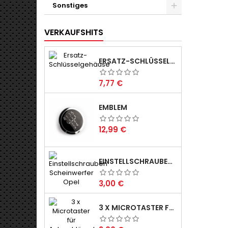
Sonstiges
VERKAUFSHITS
ERSATZ-SCHLÜSSELGEHÄUSE
Preis
7,77 €
EMBLEM
Preis
12,99 €
EINSTELLSCHRAUBEN FÜR SCHEINWERFER
Preis
3,00 €
3 X MICROTASTER FÜR AUTOSCHLÜSSEL