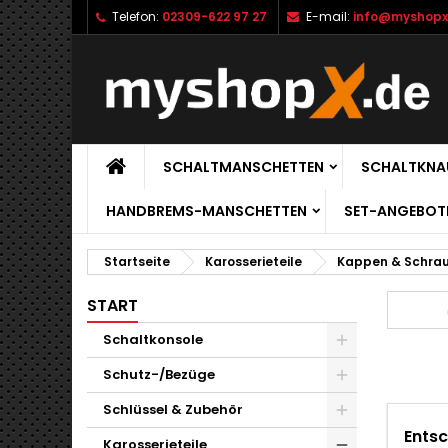
Telefon:
02309-622 97 27
E-mail:
info@myshopx
SCHALTMANSCHETTEN
SCHALTKNA
HANDBREMS-MANSCHETTEN
SET-ANGEBOT
Startseite
Karosserieteile
Kappen & Schra
START
Schaltkonsole
Schutz-/Bezüge
Schlüssel & Zubehör
Entsc
Karosserieteile